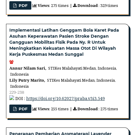
Views
: 275 times |
Download
: 329 times
PDF
Implementasi Latihan Genggam Bola Karet Pada
Asuhan Keperawatan Pasien Stroke Dengan
Gangguan Mobilitas Fisik Pada Ny. R Untuk
Meningkatkan Kekuatan Massa Otot Di Wilayah
Kerja Puskesmas Medan Sunggal
Annur Nilam Sari,
STIKes Malahayati Medan, Indonesia,
Indonesia
Lily Putry Marito,
STIKes Malahayati Medan, Indonesia,
Indonesia
229-238
DOI :
https://doi.org/10.62027/praba.v3i3.549
Views
: 255 times |
Download
: 275 times
PDF
Penerapan Pemberian Aromaterapi Lavender