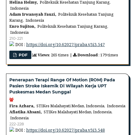
Helina Helmy,
Politeknik Kesehatan Tanjung Karang,
Indonesia
Adam Irwansyah Fauzi,
Politeknik Kesehatan Tanjung
Karang, Indonesia
Enro Sujiton,
Politeknik Kesehatan Tanjung Karang,
Indonesia
210-221
DOI :
https://doi.org/10.62027/praba.v3i3.547
Views
: 265 times |
Download
: 179 times
PDF
Penerapan Terapi Range Of Motion (ROM) Pada
Pasien Stroke Iskemik Di Wilayah Kerja UPT
Puskesmas Medan Sunggal
Fira Azhara,
STIKes Malahayati Medan, Indonesia, Indonesia
Afiatika Ahsani,
STIKes Malahayati Medan, Indonesia,
Indonesia
222-228
DOI :
https://doi.org/10.62027/praba.v3i3.548