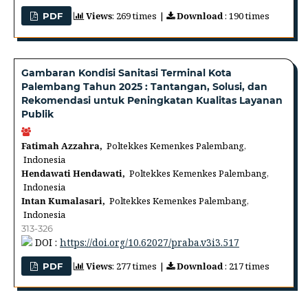
Views
: 269 times |
Download
: 190 times
PDF
Gambaran Kondisi Sanitasi Terminal Kota
Palembang Tahun 2025 : Tantangan, Solusi, dan
Rekomendasi untuk Peningkatan Kualitas Layanan
Publik
Fatimah Azzahra,
Poltekkes Kemenkes Palembang,
Indonesia
Hendawati Hendawati,
Poltekkes Kemenkes Palembang,
Indonesia
Intan Kumalasari,
Poltekkes Kemenkes Palembang,
Indonesia
313-326
DOI :
https://doi.org/10.62027/praba.v3i3.517
Views
: 277 times |
Download
: 217 times
PDF