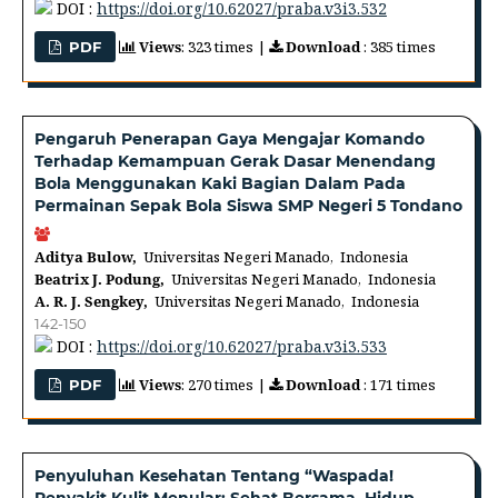
DOI :
https://doi.org/10.62027/praba.v3i3.532
Views
: 323 times |
Download
: 385 times
PDF
Pengaruh Penerapan Gaya Mengajar Komando
Terhadap Kemampuan Gerak Dasar Menendang
Bola Menggunakan Kaki Bagian Dalam Pada
Permainan Sepak Bola Siswa SMP Negeri 5 Tondano
Aditya Bulow,
Universitas Negeri Manado, Indonesia
Beatrix J. Podung,
Universitas Negeri Manado, Indonesia
A. R. J. Sengkey,
Universitas Negeri Manado, Indonesia
142-150
DOI :
https://doi.org/10.62027/praba.v3i3.533
Views
: 270 times |
Download
: 171 times
PDF
Penyuluhan Kesehatan Tentang “Waspada!