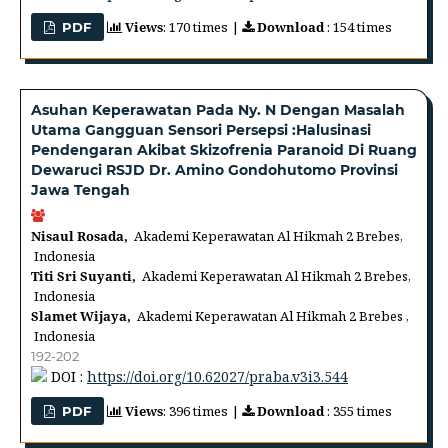
Views
: 170 times |
Download
: 154 times
PDF
Asuhan Keperawatan Pada Ny. N Dengan Masalah
Utama Gangguan Sensori Persepsi :Halusinasi
Pendengaran Akibat Skizofrenia Paranoid Di Ruang
Dewaruci RSJD Dr. Amino Gondohutomo Provinsi
Jawa Tengah
Nisaul Rosada,
Akademi Keperawatan Al Hikmah 2 Brebes,
Indonesia
Titi Sri Suyanti,
Akademi Keperawatan Al Hikmah 2 Brebes,
Indonesia
Slamet Wijaya,
Akademi Keperawatan Al Hikmah 2 Brebes ,
Indonesia
192-202
DOI :
https://doi.org/10.62027/praba.v3i3.544
Views
: 396 times |
Download
: 355 times
PDF