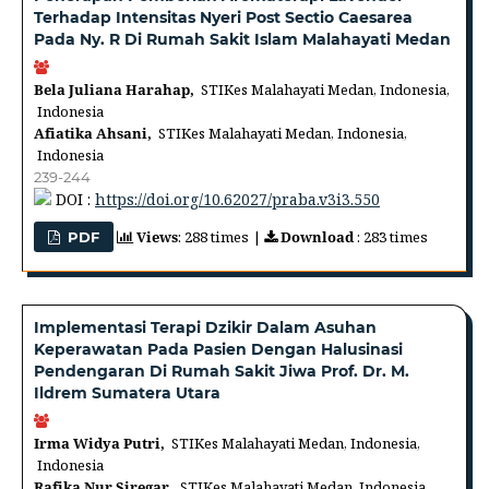
Terhadap Intensitas Nyeri Post Sectio Caesarea
Pada Ny. R Di Rumah Sakit Islam Malahayati Medan
Bela Juliana Harahap,
STIKes Malahayati Medan, Indonesia,
Indonesia
Afiatika Ahsani,
STIKes Malahayati Medan, Indonesia,
Indonesia
239-244
DOI :
https://doi.org/10.62027/praba.v3i3.550
Views
: 288 times |
Download
: 283 times
PDF
Implementasi Terapi Dzikir Dalam Asuhan
Keperawatan Pada Pasien Dengan Halusinasi
Pendengaran Di Rumah Sakit Jiwa Prof. Dr. M.
Ildrem Sumatera Utara
Irma Widya Putri,
STIKes Malahayati Medan, Indonesia,
Indonesia
Rafika Nur Siregar,
STIKes Malahayati Medan, Indonesia,