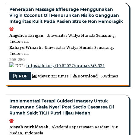
Penerapan Massage Effleurage Menggunakan
Virgin Coconut Oil Menurunkan Risiko Gangguan
Integritas Kulit Pada Pasien Stroke Non Hemoragik
Angelica Tarigan,
Universitas Widya Husada Semarang,
Indonesia
Rahayu Winarti,
Universitas Widya Husada Semarang,
Indonesia
268-286
DOI :
https://doi.org/10.62027/praba.v3i3.531
Views
: 322 times |
Download
: 384 times
PDF
Implementasi Terapi Guided Imagery Untuk
Penurunan Skala Nyeri Post Sectio Caesarea Di
Rumah Sakit TK.II Putri Hijau Medan
Aisyah Nurhidayah,
Akademi Keperawatan Kesdam I/BB
Medan, Indonesia