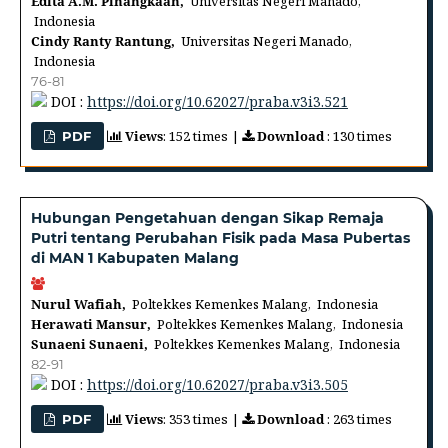
Edita A.M. Pinangkaan,
Universitas Negeri Manado,
Indonesia
Cindy Ranty Rantung,
Universitas Negeri Manado,
Indonesia
76-81
DOI :
https://doi.org/10.62027/praba.v3i3.521
Views
: 152 times |
Download
: 130 times
PDF
Hubungan Pengetahuan dengan Sikap Remaja
Putri tentang Perubahan Fisik pada Masa Pubertas
di MAN 1 Kabupaten Malang
Nurul Wafiah,
Poltekkes Kemenkes Malang, Indonesia
Herawati Mansur,
Poltekkes Kemenkes Malang, Indonesia
Sunaeni Sunaeni,
Poltekkes Kemenkes Malang, Indonesia
82-91
DOI :
https://doi.org/10.62027/praba.v3i3.505
Views
: 353 times |
Download
: 263 times
PDF