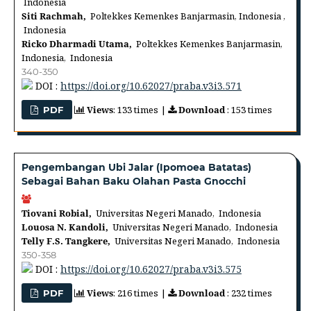
Indonesia
Siti Rachmah,
Poltekkes Kemenkes Banjarmasin, Indonesia ,
Indonesia
Ricko Dharmadi Utama,
Poltekkes Kemenkes Banjarmasin,
Indonesia, Indonesia
340-350
DOI :
https://doi.org/10.62027/praba.v3i3.571
Views
: 133 times |
Download
: 153 times
PDF
Pengembangan Ubi Jalar (Ipomoea Batatas)
Sebagai Bahan Baku Olahan Pasta Gnocchi
Tiovani Robial,
Universitas Negeri Manado, Indonesia
Louosa N. Kandoli,
Universitas Negeri Manado, Indonesia
Telly F.S. Tangkere,
Universitas Negeri Manado, Indonesia
350-358
DOI :
https://doi.org/10.62027/praba.v3i3.575
Views
: 216 times |
Download
: 232 times
PDF