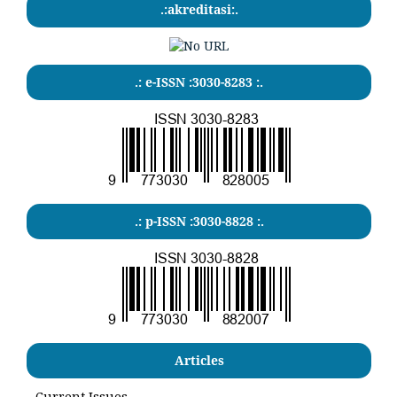
.:akreditasi:.
.: e-ISSN :3030-8283 :.
.: p-ISSN :3030-8828 :.
Articles
Current Issues