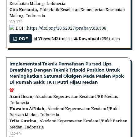
Kesehatan Malang, Indonesia
Gita Kostania,
Politeknik Kesehatan Kementerian Kesehatan
Malang, Indonesia
118-132
DOI :
https://doi.org/10.62027/praba.v3i3.508
Views
: 343 times |
Download
: 259 times
PDF
Implementasi Teknik Pernafasan Pursed Lips
Breathing Dengan Teknik Tripoid Position Untuk
Meningkatkan Saturasi Oksigen Pada Pasien Ppok
Di Rumah Sakit TK II Putri Hijau Medan
Azmi Ihsan,
Akademi Keperawatan Kesdam I/BB Medan,
Indonesia
Huwaina Af’idah,
Akademi Keperawatan Kesdam I/Bukit
Barisan Medan, Indonesia
Erita Gustina,
Akademi Keperawatan Kesdam I/Bukit Barisan
Medan, Indonesia
133-141