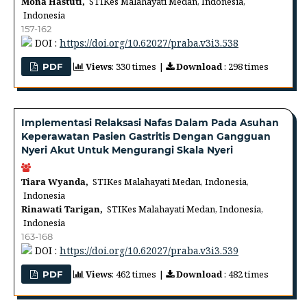
Mona Hastuti,
STIKes Malahayati Medan, Indonesia,
Indonesia
157-162
DOI :
https://doi.org/10.62027/praba.v3i3.538
Views
: 330 times |
Download
: 298 times
PDF
Implementasi Relaksasi Nafas Dalam Pada Asuhan
Keperawatan Pasien Gastritis Dengan Gangguan
Nyeri Akut Untuk Mengurangi Skala Nyeri
Tiara Wyanda,
STIKes Malahayati Medan, Indonesia,
Indonesia
Rinawati Tarigan,
STIKes Malahayati Medan, Indonesia,
Indonesia
163-168
DOI :
https://doi.org/10.62027/praba.v3i3.539
Views
: 462 times |
Download
: 482 times
PDF