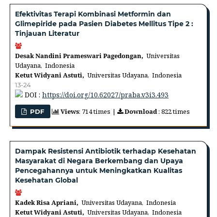
Efektivitas Terapi Kombinasi Metformin dan
Glimepiride pada Pasien Diabetes Mellitus Tipe 2 :
Tinjauan Literatur
Desak Nandini Prameswari Pagedongan,
Universitas
Udayana, Indonesia
Ketut Widyani Astuti,
Universitas Udayana, Indonesia
13-24
DOI :
https://doi.org/10.62027/praba.v3i3.493
Views
: 714 times |
Download
: 822 times
PDF
Dampak Resistensi Antibiotik terhadap Kesehatan
Masyarakat di Negara Berkembang dan Upaya
Pencegahannya untuk Meningkatkan Kualitas
Kesehatan Global
Kadek Risa Apriani,
Universitas Udayana, Indonesia
Ketut Widyani Astuti,
Universitas Udayana, Indonesia