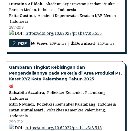
Huwaina Af’idah,
Akademi Keperawatan Kesdam I/Bukit
Barisan Medan, Indonesia, Indonesia
Erita Gustina,
Akademi Keperawatan Kesdam I/BB Medan,
Indonesia
287-298
DOI :
https://doi.org/10.62027/praba.v3i3.553
Views
: 269 times |
Download
: 240 times
PDF
Gambaran Tingkat Kebisingan dan
Pengendaliannya pada Pekerja di Area Produksi PT.
Karet XYZ Kota Palembang Tahun 2025
Salsabila Azzahra,
Poltekkes Kemenkes Palembang,
Indonesia
Pitri Noviadi,
Poltekkes Kemenkes Palembang, Indonesia
Intan Kumalasari,
Poltekkes Kemenkes Palembang,
Indonesia
299-312
DOI :
https://doi.org/10.62027/praba.v3i3.518