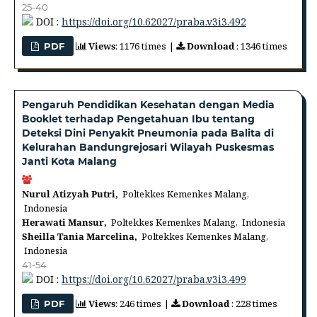
25-40
DOI :
https://doi.org/10.62027/praba.v3i3.492
Views
: 1176 times |
Download
: 1346 times
PDF
Pengaruh Pendidikan Kesehatan dengan Media
Booklet terhadap Pengetahuan Ibu tentang
Deteksi Dini Penyakit Pneumonia pada Balita di
Kelurahan Bandungrejosari Wilayah Puskesmas
Janti Kota Malang
Nurul Atizyah Putri,
Poltekkes Kemenkes Malang,
Indonesia
Herawati Mansur,
Poltekkes Kemenkes Malang, Indonesia
Sheilla Tania Marcelina,
Poltekkes Kemenkes Malang,
Indonesia
41-54
DOI :
https://doi.org/10.62027/praba.v3i3.499
Views
: 246 times |
Download
: 228 times
PDF