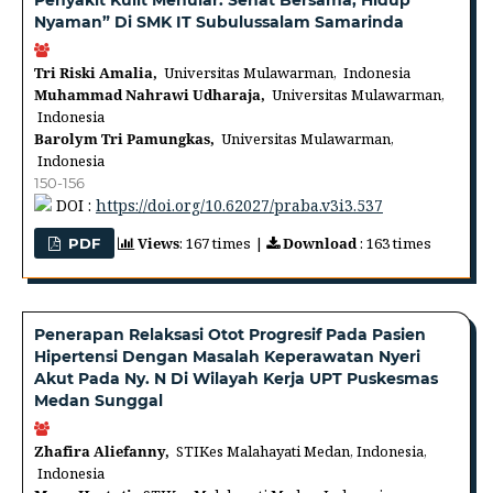
Penyakit Kulit Menular: Sehat Bersama, Hidup
Nyaman” Di SMK IT Subulussalam Samarinda
Tri Riski Amalia,
Universitas Mulawarman, Indonesia
Muhammad Nahrawi Udharaja,
Universitas Mulawarman,
Indonesia
Barolym Tri Pamungkas,
Universitas Mulawarman,
Indonesia
150-156
DOI :
https://doi.org/10.62027/praba.v3i3.537
Views
: 167 times |
Download
: 163 times
PDF
Penerapan Relaksasi Otot Progresif Pada Pasien
Hipertensi Dengan Masalah Keperawatan Nyeri
Akut Pada Ny. N Di Wilayah Kerja UPT Puskesmas
Medan Sunggal
Zhafira Aliefanny,
STIKes Malahayati Medan, Indonesia,
Indonesia