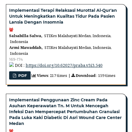
Implementasi Terapi Relaksasi Murottal Al-Qur'an
Untuk Meningkatkan Kualitas Tidur Pada Pasien
Lansia Dengan Insomnia
Salsabilla Salwa,
STIKes Malahayati Medan, Indonesia,
Indonesia
Armi Mawaddah,
STIKes Malahayati Medan, Indonesia,
Indonesia
169-174
DOI :
https://doi.org/10.62027/praba.v3i3.540
Views
: 217 times |
Download
: 159 times
PDF
Implementasi Penggunaan Zinc Cream Pada
Asuhan Keperawatan Tn. M Untuk Mencegah
Infeksi Dan Mempercepat Pertumbuhan Granulasi
Pada Luka Kaki Diabetic Di Asri Wound Care Center
Medan