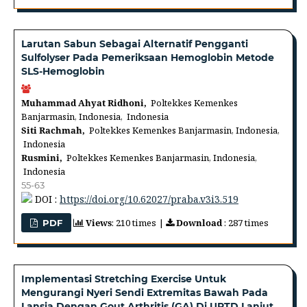
Larutan Sabun Sebagai Alternatif Pengganti
Sulfolyser Pada Pemeriksaan Hemoglobin Metode
SLS-Hemoglobin
Muhammad Ahyat Ridhoni,
Poltekkes Kemenkes
Banjarmasin, Indonesia, Indonesia
Siti Rachmah,
Poltekkes Kemenkes Banjarmasin, Indonesia,
Indonesia
Rusmini,
Poltekkes Kemenkes Banjarmasin, Indonesia,
Indonesia
55-63
DOI :
https://doi.org/10.62027/praba.v3i3.519
Views
: 210 times |
Download
: 287 times
PDF
Implementasi Stretching Exercise Untuk
Mengurangi Nyeri Sendi Extremitas Bawah Pada
Lansia Dengan Gout Arthritis (GA) Di UPTD Lanjut