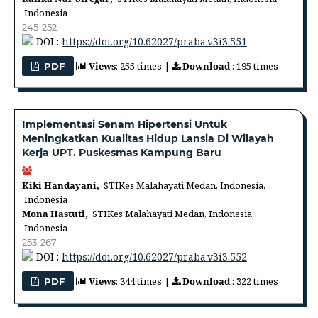
Indonesia
245-252
DOI :
https://doi.org/10.62027/praba.v3i3.551
Views
: 255 times |
Download
: 195 times
PDF
Implementasi Senam Hipertensi Untuk
Meningkatkan Kualitas Hidup Lansia Di Wilayah
Kerja UPT. Puskesmas Kampung Baru
Kiki Handayani,
STIKes Malahayati Medan, Indonesia,
Indonesia
Mona Hastuti,
STIKes Malahayati Medan, Indonesia,
Indonesia
253-267
DOI :
https://doi.org/10.62027/praba.v3i3.552
Views
: 344 times |
Download
: 322 times
PDF