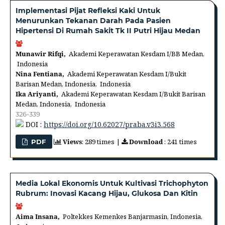
Implementasi Pijat Refleksi Kaki Untuk
Menurunkan Tekanan Darah Pada Pasien
Hipertensi Di Rumah Sakit Tk II Putri Hijau Medan
Munawir Rifqi,
Akademi Keperawatan Kesdam I/BB Medan,
Indonesia
Nina Fentiana,
Akademi Keperawatan Kesdam I/Bukit
Barisan Medan, Indonesia, Indonesia
Ika Ariyanti,
Akademi Keperawatan Kesdam I/Bukit Barisan
Medan, Indonesia, Indonesia
326-339
DOI :
https://doi.org/10.62027/praba.v3i3.568
Views
: 289 times |
Download
: 241 times
PDF
Media Lokal Ekonomis Untuk Kultivasi Trichophyton
Rubrum: Inovasi Kacang Hijau, Glukosa Dan Kitin
Aima Insana,
Poltekkes Kemenkes Banjarmasin, Indonesia,