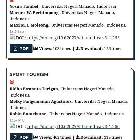
Yosua Tumbel,
Universitas Negeri Manado, Indonesia
Marnex W. Berhimpong,
Universitas Negeri Manado,
Indonesia
Maxi M. L Moleong,
Universitas Negeri Manado, Indonesia
130-135
DOI :
https://doi.org/10.62027/vitamedica.v3i1.265
Views
: 108 times |
Download
: 126 times
PDF
SPORT TOURISM
Ridho Bastanta Tarigan,
Universitas Negeri Manado,
Indonesia
Melky Pangemanan Agustinus,
Universitas Negeri Manado,
Indonesia
Robin Butarbutar,
Universitas Negeri Manado, Indonesia
136-140
DOI :
https://doi.org/10.62027/vitamedica.v3i1.266
Views
: 462 times |
Download
: 313 times
PDF