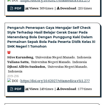
DOI :
https://doi.org/10.62027/vitamedica.v3i1.275
Views
: 309 times |
Download
: 255 times
PDF
Pengaruh Penerapan Gaya Mengajar Self Check
Style Terhadap Hasil Belajar Gerak Dasar Pada
Menendang Bola Dengan Punggung Kaki Dalam
Permainan Sepak Bola Pada Peserta Didik Kelas XI
SMK Negeri 1 Tomohon
Stive Karundeng,
Universitas Negeri Manado, Indonesia
Yuliana Sattu,
Universitas Negeri Manado, Indonesia
Djhoni Alfrits Sunkudon,
Universitas Negeri Manado,
Indonesia
209-216
DOI :
https://doi.org/10.62027/vitamedica.v3i1.277
Views
: 249 times |
Download
: 177 times
PDF