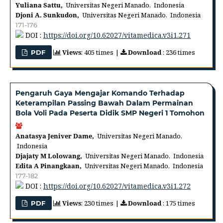
Yuliana Sattu,
Universitas Negeri Manado, Indonesia
Djoni A. Sunkudon,
Universitas Negeri Manado, Indonesia
171-176
DOI :
https://doi.org/10.62027/vitamedica.v3i1.271
Views
: 405 times |
Download
: 236 times
PDF
Pengaruh Gaya Mengajar Komando Terhadap
Keterampilan Passing Bawah Dalam Permainan
Bola Voli Pada Peserta Didik SMP Negeri 1 Tomohon
Anatasya Jeniver Dame,
Universitas Negeri Manado,
Indonesia
Djajaty M Lolowang,
Universitas Negeri Manado, Indonesia
Edita A Pinangkaan,
Universitas Negeri Manado, Indonesia
177-182
DOI :
https://doi.org/10.62027/vitamedica.v3i1.272
Views
: 230 times |
Download
: 175 times
PDF