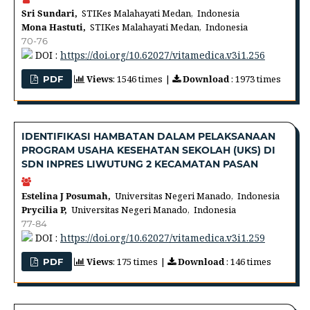
Sri Sundari,
STIKes Malahayati Medan, Indonesia
Mona Hastuti,
STIKes Malahayati Medan, Indonesia
70-76
DOI :
https://doi.org/10.62027/vitamedica.v3i1.256
Views
: 1546 times |
Download
: 1973 times
PDF
IDENTIFIKASI HAMBATAN DALAM PELAKSANAAN
PROGRAM USAHA KESEHATAN SEKOLAH (UKS) DI
SDN INPRES LIWUTUNG 2 KECAMATAN PASAN
Estelina J Posumah,
Universitas Negeri Manado, Indonesia
Prycilia P,
Universitas Negeri Manado, Indonesia
77-84
DOI :
https://doi.org/10.62027/vitamedica.v3i1.259
Views
: 175 times |
Download
: 146 times
PDF