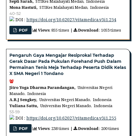
Septi Sarah,
STIKes Malahayati Medan, Indonesia
Mona Hastuti,
STIKes Malahayati Medan, Indonesia
40-52
DOI :
https://doi.org/10.62027/vitamedica.v3i1.254
Views
: 855 times |
Download
: 1053 times
PDF
Pengaruh Gaya Mengajar Resiprokal Terhadap
Gerak Dasar Pada Pukulan Forehand Push Dalam
Permainan Tenis Meja Terhadap Peserta Didik Kelas
X SMA Negeri 1 Tondano
Jitro Yoga Dharma Parandangan,
Universitas Negeri
Manado, Indonesia
A.R.J Sengkey,
Universitas Negeri Manado, Indonesia
Yuliana Sattu,
Universitas Negeri Manado, Indonesia
53-59
DOI :
https://doi.org/10.62027/vitamedica.v3i1.255
Views
: 238 times |
Download
: 200 times
PDF