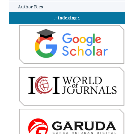
Author Fees
.: Indexing :.