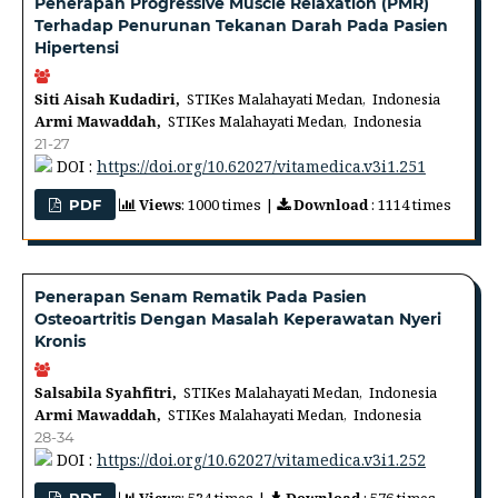
Penerapan Progressive Muscle Relaxation (PMR)
Terhadap Penurunan Tekanan Darah Pada Pasien
Hipertensi
Siti Aisah Kudadiri,
STIKes Malahayati Medan, Indonesia
Armi Mawaddah,
STIKes Malahayati Medan, Indonesia
21-27
DOI :
https://doi.org/10.62027/vitamedica.v3i1.251
Views
: 1000 times |
Download
: 1114 times
PDF
Penerapan Senam Rematik Pada Pasien
Osteoartritis Dengan Masalah Keperawatan Nyeri
Kronis
Salsabila Syahfitri,
STIKes Malahayati Medan, Indonesia
Armi Mawaddah,
STIKes Malahayati Medan, Indonesia
28-34
DOI :
https://doi.org/10.62027/vitamedica.v3i1.252
Views
: 534 times |
Download
: 576 times
PDF