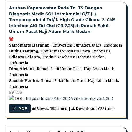
Asuhan Keperawatan Pada Tn. TS Dengan
Diagnosis Medis SOL Intrakranial O/T (L)
Temporoparietal Dd/ 1. High Grade Glioma 2. CNS
Infection AKI Dd Ckd (CR 2,25) di Rumah Sakit
Umum Pusat Haji Adam Malik Medan
Sairomaito Harahap,
Universitas Sumatera Utara, Indonesia
Dudut Tanjung,
Universitas Sumatera Utara, Indonesia
Edianto Edianto,
Institut Kesehetan Helvetia Medan,
Indonesia
Dina Afriani,
Rumah Sakit Umum Pusat Haji Adam Malik,
Indonesia
Saodah Hanim,
Rumah Sakit Umum Pusat Haji Adam Malik,
Indonesia
99-106
DOI :
https://doi.org/10.62027/vitamedica.v3i1.262
Views
: 582 times |
Download
: 623 times
PDF