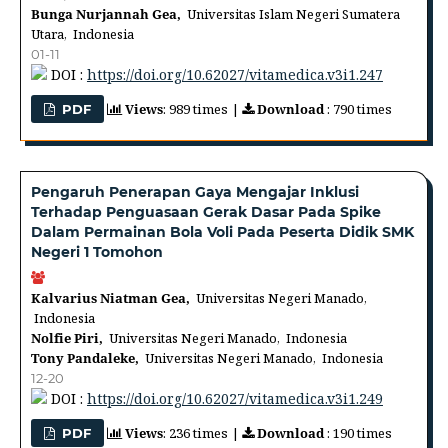
Bunga Nurjannah Gea,
Universitas Islam Negeri Sumatera
Utara, Indonesia
01-11
DOI :
https://doi.org/10.62027/vitamedica.v3i1.247
Views
: 989 times |
Download
: 790 times
PDF
Pengaruh Penerapan Gaya Mengajar Inklusi
Terhadap Penguasaan Gerak Dasar Pada Spike
Dalam Permainan Bola Voli Pada Peserta Didik SMK
Negeri 1 Tomohon
Kalvarius Niatman Gea,
Universitas Negeri Manado,
Indonesia
Nolfie Piri,
Universitas Negeri Manado, Indonesia
Tony Pandaleke,
Universitas Negeri Manado, Indonesia
12-20
DOI :
https://doi.org/10.62027/vitamedica.v3i1.249
Views
: 236 times |
Download
: 190 times
PDF