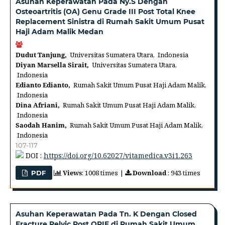
Asuhan Keperawatan Pada Ny.S Dengan
Osteoartritis (OA) Genu Grade III Post Total Knee
Replacement Sinistra di Rumah Sakit Umum Pusat
Haji Adam Malik Medan
Dudut Tanjung,
Universitas Sumatera Utara, Indonesia
Diyan Marsella Sirait,
Universitas Sumatera Utara,
Indonesia
Edianto Edianto,
Rumah Sakit Umum Pusat Haji Adam Malik,
Indonesia
Dina Afriani,
Rumah Sakit Umum Pusat Haji Adam Malik,
Indonesia
Saodah Hanim,
Rumah Sakit Umum Pusat Haji Adam Malik,
Indonesia
107-117
DOI :
https://doi.org/10.62027/vitamedica.v3i1.263
Views
: 1008 times |
Download
: 943 times
PDF
Asuhan Keperawatan Pada Tn. K Dengan Closed
Fracture Pelvic Post ORIF di Rumah Sakit Umum