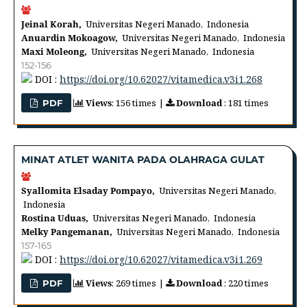
Jeinal Korah,
Universitas Negeri Manado, Indonesia
Anuardin Mokoagow,
Universitas Negeri Manado, Indonesia
Maxi Moleong,
Universitas Negeri Manado, Indonesia
152-156
DOI :
https://doi.org/10.62027/vitamedica.v3i1.268
Views
: 156 times |
Download
: 181 times
PDF
MINAT ATLET WANITA PADA OLAHRAGA GULAT
Syallomita Elsaday Pompayo,
Universitas Negeri Manado,
Indonesia
Rostina Uduas,
Universitas Negeri Manado, Indonesia
Melky Pangemanan,
Universitas Negeri Manado, Indonesia
157-165
DOI :
https://doi.org/10.62027/vitamedica.v3i1.269
Views
: 269 times |
Download
: 220 times
PDF