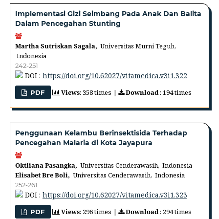
Implementasi Gizi Seimbang Pada Anak Dan Balita
Dalam Pencegahan Stunting
Martha Sutriskan Sagala,
Universitas Murni Teguh,
Indonesia
242-251
DOI :
https://doi.org/10.62027/vitamedica.v3i1.322
Views
: 358 times |
Download
: 194 times
PDF
Penggunaan Kelambu Berinsektisida Terhadap
Pencegahan Malaria di Kota Jayapura
Oktliana Pasangka,
Universitas Cenderawasih, Indonesia
Elisabet Bre Boli,
Universitas Cenderawasih, Indonesia
252-261
DOI :
https://doi.org/10.62027/vitamedica.v3i1.323
Views
: 296 times |
Download
: 294 times
PDF