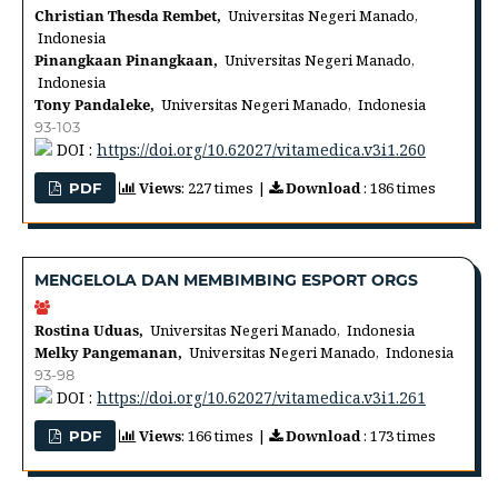
Christian Thesda Rembet,
Universitas Negeri Manado,
Indonesia
Pinangkaan Pinangkaan,
Universitas Negeri Manado,
Indonesia
Tony Pandaleke,
Universitas Negeri Manado, Indonesia
93-103
DOI :
https://doi.org/10.62027/vitamedica.v3i1.260
Views
: 227 times |
Download
: 186 times
PDF
MENGELOLA DAN MEMBIMBING ESPORT ORGS
Rostina Uduas,
Universitas Negeri Manado, Indonesia
Melky Pangemanan,
Universitas Negeri Manado, Indonesia
93-98
DOI :
https://doi.org/10.62027/vitamedica.v3i1.261
Views
: 166 times |
Download
: 173 times
PDF