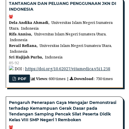
TANTANGAN DAN PELUANG PENGGUNAAN JKN DI
INDONESIA
Dela Andika Ahmadi,
Universitas Islam Negeri Sumatera
Utara, Indonesia
Rifa Annisa,
Universitas Islam Negeri Sumatera Utara,
Indonesia
Revail Refiana,
Universitas Islam Negeri Sumatera Utara,
Indonesia
Sri Hajijah Purba,
Indonesia
85-92
DOI :
https://doi.org/10.62027/vitamedica.v3i1.258
Views
: 600 times |
Download
: 730 times
PDF
Pengaruh Penerapan Gaya Mengajar Demonstrasi
terhadap Kemampuan Gerak Dasar pada
Tendangan Samping Pencak Silat Peserta Didik
Kelas VIII SMP Negeri 1 Remboken