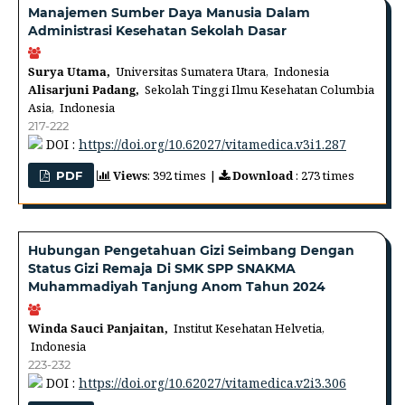
Manajemen Sumber Daya Manusia Dalam
Administrasi Kesehatan Sekolah Dasar
Surya Utama,
Universitas Sumatera Utara, Indonesia
Alisarjuni Padang,
Sekolah Tinggi Ilmu Kesehatan Columbia
Asia, Indonesia
217-222
DOI :
https://doi.org/10.62027/vitamedica.v3i1.287
Views
: 392 times |
Download
: 273 times
PDF
Hubungan Pengetahuan Gizi Seimbang Dengan
Status Gizi Remaja Di SMK SPP SNAKMA
Muhammadiyah Tanjung Anom Tahun 2024
Winda Sauci Panjaitan,
Institut Kesehatan Helvetia,
Indonesia
223-232
DOI :
https://doi.org/10.62027/vitamedica.v2i3.306