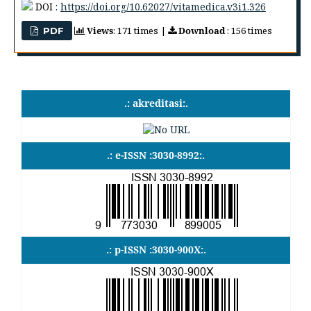
DOI :
https://doi.org/10.62027/vitamedica.v3i1.326
Views
: 171 times |
Download
: 156 times
PDF
.: akreditasi:.
.: e-ISSN :3030-8992:.
.: p-ISSN :3030-900X:.