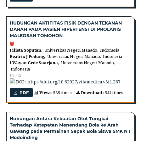
HUBUNGAN AKTIFITAS FISIK DENGAN TEKANAN
DARAH PADA PASIEN HIPERTENSI DI PROLANIS
MALEOSAN TOMOHON
Filista Soputan,
Universitas Negeri Manado, Indonesia
Beatrix J Podung,
Universitas Negeri Manado, Indonesia
I Wayan Gede Suarjana,
Universitas Negeri Manado,
Indonesia
141-151
DOI :
https://doi.org/10.62027/vitamedica.v3i1.267
Views
: 538 times |
Download
: 541 times
PDF
Hubungan Antara Kekuatan Otot Tungkai
Terhadap Ketepatan Menendang Bola ke Arah
Gawang pada Permainan Sepak Bola Siswa SMK N 1
Modoinding