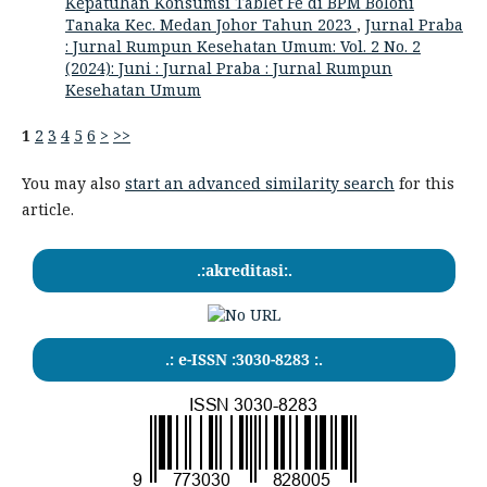
Kepatuhan Konsumsi Tablet Fe di BPM Boloni
Tanaka Kec. Medan Johor Tahun 2023
,
Jurnal Praba
: Jurnal Rumpun Kesehatan Umum: Vol. 2 No. 2
(2024): Juni : Jurnal Praba : Jurnal Rumpun
Kesehatan Umum
1
2
3
4
5
6
>
>>
You may also
start an advanced similarity search
for this
article.
.:akreditasi:.
.: e-ISSN :3030-8283 :.