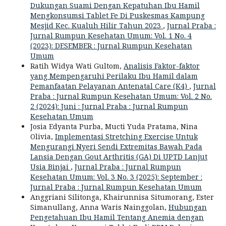
Dukungan Suami Dengan Kepatuhan Ibu Hamil
Mengkonsumsi Tablet Fe Di Puskesmas Kampung
Mesjid Kec. Kualuh Hilir Tahun 2023
,
Jurnal Praba :
Jurnal Rumpun Kesehatan Umum: Vol. 1 No. 4
(2023): DESEMBER : Jurnal Rumpun Kesehatan
Umum
Ratih Widya Wati Gultom,
Analisis Faktor-faktor
yang Mempengaruhi Perilaku Ibu Hamil dalam
Pemanfaatan Pelayanan Antenatal Care (K4)
,
Jurnal
Praba : Jurnal Rumpun Kesehatan Umum: Vol. 2 No.
2 (2024): Juni : Jurnal Praba : Jurnal Rumpun
Kesehatan Umum
Josia Edyanta Purba, Mucti Yuda Pratama, Nina
Olivia,
Implementasi Stretching Exercise Untuk
Mengurangi Nyeri Sendi Extremitas Bawah Pada
Lansia Dengan Gout Arthritis (GA) Di UPTD Lanjut
Usia Binjai
,
Jurnal Praba : Jurnal Rumpun
Kesehatan Umum: Vol. 3 No. 3 (2025): September :
Jurnal Praba : Jurnal Rumpun Kesehatan Umum
Anggriani Silitonga, Khairunnisa Situmorang, Ester
Simanullang, Anna Waris Nainggolan,
Hubungan
Pengetahuan Ibu Hamil Tentang Anemia dengan