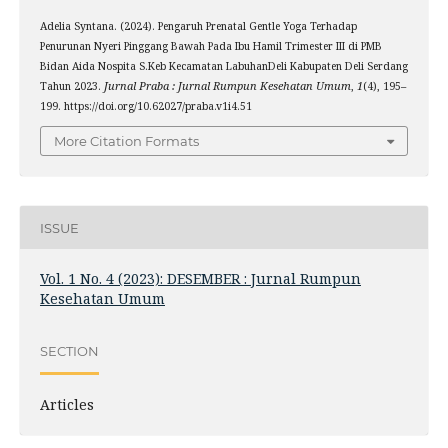
Adelia Syntana. (2024). Pengaruh Prenatal Gentle Yoga Terhadap
Penurunan Nyeri Pinggang Bawah Pada Ibu Hamil Trimester III di PMB
Bidan Aida Nospita S.Keb Kecamatan LabuhanDeli Kabupaten Deli Serdang
Tahun 2023.
Jurnal Praba : Jurnal Rumpun Kesehatan Umum
,
1
(4), 195–
199. https://doi.org/10.62027/praba.v1i4.51
More Citation Formats
ISSUE
Vol. 1 No. 4 (2023): DESEMBER : Jurnal Rumpun
Kesehatan Umum
SECTION
Articles