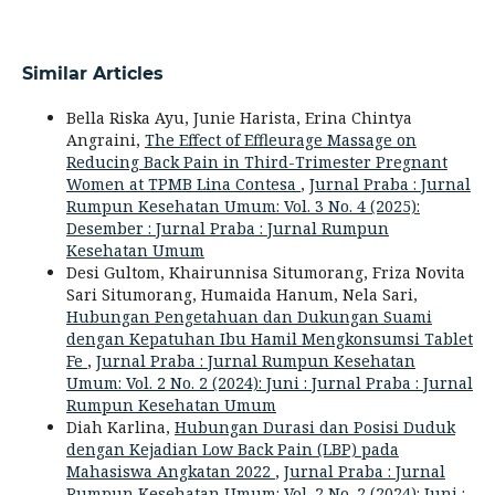
Similar Articles
Bella Riska Ayu, Junie Harista, Erina Chintya
Angraini,
The Effect of Effleurage Massage on
Reducing Back Pain in Third-Trimester Pregnant
Women at TPMB Lina Contesa
,
Jurnal Praba : Jurnal
Rumpun Kesehatan Umum: Vol. 3 No. 4 (2025):
Desember : Jurnal Praba : Jurnal Rumpun
Kesehatan Umum
Desi Gultom, Khairunnisa Situmorang, Friza Novita
Sari Situmorang, Humaida Hanum, Nela Sari,
Hubungan Pengetahuan dan Dukungan Suami
dengan Kepatuhan Ibu Hamil Mengkonsumsi Tablet
Fe
,
Jurnal Praba : Jurnal Rumpun Kesehatan
Umum: Vol. 2 No. 2 (2024): Juni : Jurnal Praba : Jurnal
Rumpun Kesehatan Umum
Diah Karlina,
Hubungan Durasi dan Posisi Duduk
dengan Kejadian Low Back Pain (LBP) pada
Mahasiswa Angkatan 2022
,
Jurnal Praba : Jurnal
Rumpun Kesehatan Umum: Vol. 2 No. 2 (2024): Juni :