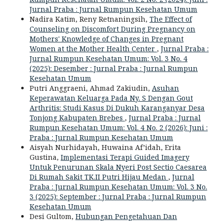
Jurnal Praba : Jurnal Rumpun Kesehatan Umum
Nadira Katim, Reny Retnaningsih,
The Effect of
Counseling on Discomfort During Pregnancy on
Mothers' Knowledge of Changes in Pregnant
Women at the Mother Health Center
,
Jurnal Praba :
Jurnal Rumpun Kesehatan Umum: Vol. 3 No. 4
(2025): Desember : Jurnal Praba : Jurnal Rumpun
Kesehatan Umum
Putri Anggraeni, Ahmad Zakiudin,
Asuhan
Keperawatan Keluarga Pada Ny. S Dengan Gout
Arthritis: Studi Kasus Di Dukuh Karanganyar Desa
Tonjong Kabupaten Brebes
,
Jurnal Praba : Jurnal
Rumpun Kesehatan Umum: Vol. 4 No. 2 (2026): Juni :
Praba : Jurnal Rumpun Kesehatan Umum
Aisyah Nurhidayah, Huwaina Af’idah, Erita
Gustina,
Implementasi Terapi Guided Imagery
Untuk Penurunan Skala Nyeri Post Sectio Caesarea
Di Rumah Sakit TK.II Putri Hijau Medan
,
Jurnal
Praba : Jurnal Rumpun Kesehatan Umum: Vol. 3 No.
3 (2025): September : Jurnal Praba : Jurnal Rumpun
Kesehatan Umum
Desi Gultom,
Hubungan Pengetahuan Dan