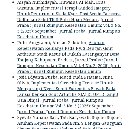
Aisyah Nurhidayah, Huwaina Af’idah, Erita
Gustina,
Implementasi Terapi Guided Imagery
Untuk Penurunan Skala Nyeri Post Sectio Caesarea
Di Rumah Sakit TK.II Putri Hijau Medan
,
Jurnal
Praba : Jurnal Rumpun Kesehatan Umum: Vol. 3 No.
3 (2025): September : Jurnal Praba : Jurnal Rumpun
Kesehatan Umum
Putri Anggraeni, Ahmad Zakiudin,
Asuhan
Keperawatan Keluarga Pada Ny. S Dengan Gout
Arthritis: Studi Kasus Di Dukuh Karanganyar Desa
Tonjong Kabupaten Brebes
,
Jurnal Praba : Jurnal
Rumpun Kesehatan Umum: Vol. 4 No. 2 (2026): Juni :
Praba : Jurnal Rumpun Kesehatan Umum
Josia Edyanta Purba, Mucti Yuda Pratama, Nina
Olivia,
Implementasi Stretching Exercise Untuk
Mengurangi Nyeri Sendi Extremitas Bawah Pada
Lansia Dengan Gout Arthritis (GA) Di UPTD Lanjut
Usia Binjai
,
Jurnal Praba : Jurnal Rumpun
Kesehatan Umum: Vol. 3 No. 3 (2025): September :
Jurnal Praba : Jurnal Rumpun Kesehatan Umum
Syevita Yuliana Sari, Tati Karyawati, Sujono Sujono,
Asuhan Keperawatan Pada Nn. S Dengan Gangguan
Sistem Pencernaan : Abdominal Pain di Ruang