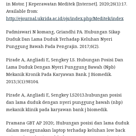
in Motor. J Keperawatan Meditek [Internet]. 2020;26(1):17.
Available from:
http://ejournal.ukrida.ac.id/ojs/index.php/Meditek/index
Padmiswari N komang, Griandhi PA. Hubungan Sikap
Duduk Dan Lama Duduk Terhadap Keluhan Nyeri
Punggung Bawah Pada Pengrajin. 2017;6(2).
Pirade A, Angliadi E, Sengkey LS. Hubungan Posisi Dan
Lama Duduk Dengan Nyeri Punggung Bawah (Npb)
Mekanik Kronik Pada Karyawan Bank. J Biomedik.
2013;5(1):98104.
Pirade A, Angliadi E, Sengkey LS2013.hubungan posisi
dan lama duduk dengan nyeri punggung bawah (nbp)
mekanik klinik pada karyawan bank j biomedik.
Pramana GBT AP 2020;. Hubungan posisi dan lama duduk
dalam menggunakan laptop terhadap keluhan low back