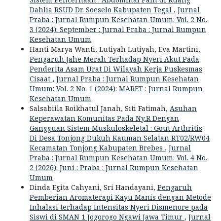
Dahlia RSUD Dr. Soeselo Kabupaten Tegal
,
Jurnal
Praba : Jurnal Rumpun Kesehatan Umum: Vol. 2 No.
3 (2024): September : Jurnal Praba : Jurnal Rumpun
Kesehatan Umum
Hanti Marya Wanti, Lutiyah Lutiyah, Eva Martini,
Pengaruh Jahe Merah Terhadap Nyeri Akut Pada
Penderita Asam Urat Di Wilayah Kerja Puskesmas
Cisaat
,
Jurnal Praba : Jurnal Rumpun Kesehatan
Umum: Vol. 2 No. 1 (2024): MARET : Jurnal Rumpun
Kesehatan Umum
Salsabiila Roikhatul Janah, Siti Fatimah,
Asuhan
Keperawatan Komunitas Pada Ny.R Dengan
Gangguan Sistem Muskuloskeletal : Gout Arthritis
Di Desa Tonjong Dukuh Kauman Selatan RT02/RW04
Kecamatan Tonjong Kabupaten Brebes
,
Jurnal
Praba : Jurnal Rumpun Kesehatan Umum: Vol. 4 No.
2 (2026): Juni : Praba : Jurnal Rumpun Kesehatan
Umum
Dinda Egita Cahyani, Sri Handayani,
Pengaruh
Pemberian Aromaterapi Kayu Manis dengan Metode
Inhalasi terhadap Intensitas Nyeri Dismenore pada
Siswi di SMAN 1 Jogorogo Ngawi Jawa Timur
,
Jurnal