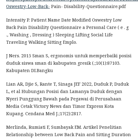
Oswestry-Low-Back-
Pain- Disability-Questionnaire.pdf
Intensity P. Patient Name Date Modified Oswestry Low
Back Pain Disability Questionnaire a Personal Care ( e . g
., Washing , Dressing ) Sleeping Lifting Social Life
Traveling Walking Sitting Emplo.
J Ners. 2015 Sman S, ergonomis untuk memperbaiki posisi
duduk siswa sman di kabupaten gresik (.;10(1):87103.
Kabupaten DI.Bangku
Lian AR, Djie S, Rante T, Sinaga JEF 2022, Duduk P, Duduk
L, et al Hubungan Posisi dan Lamanya Duduk dengan
Nyeri Punggung Bawah pada Pegawai di Perusahaan
Media Cetak Victory News dan Timor Express Kota
Kupang. Cendana Med J.;17(2):2817.
Merlinda, Rumiati F, Sumbayak EM. Artikel Penelitian
Relationship between Low Back Pain and Sitting Duration