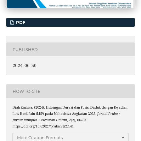
PDF
PUBLISHED
2024-06-30
HOW TO CITE
Diah Karlina. (2024). Hubungan Durasi dan Posisi Duduk dengan Kejadian
Low Back Pain (LBP) pada Mahasiswa Angkatan 2022.
Jurnal Praba :
Jurnal Rumpun Kesehatan Umum
,
2
(2), 86–93.
https://doi.org/10.62027/praba.v2i2.141
More Citation Formats