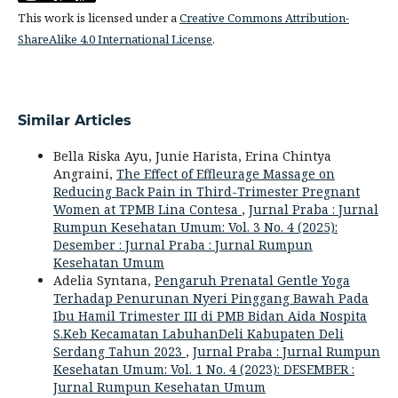
This work is licensed under a
Creative Commons Attribution-
ShareAlike 4.0 International License
.
Similar Articles
Bella Riska Ayu, Junie Harista, Erina Chintya
Angraini,
The Effect of Effleurage Massage on
Reducing Back Pain in Third-Trimester Pregnant
Women at TPMB Lina Contesa
,
Jurnal Praba : Jurnal
Rumpun Kesehatan Umum: Vol. 3 No. 4 (2025):
Desember : Jurnal Praba : Jurnal Rumpun
Kesehatan Umum
Adelia Syntana,
Pengaruh Prenatal Gentle Yoga
Terhadap Penurunan Nyeri Pinggang Bawah Pada
Ibu Hamil Trimester III di PMB Bidan Aida Nospita
S.Keb Kecamatan LabuhanDeli Kabupaten Deli
Serdang Tahun 2023
,
Jurnal Praba : Jurnal Rumpun
Kesehatan Umum: Vol. 1 No. 4 (2023): DESEMBER :
Jurnal Rumpun Kesehatan Umum