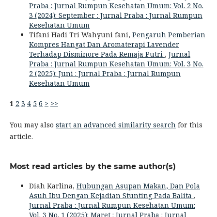
Praba : Jurnal Rumpun Kesehatan Umum: Vol. 2 No.
3 (2024): September : Jurnal Praba : Jurnal Rumpun
Kesehatan Umum
Tifani Hadi Tri Wahyuni fani,
Pengaruh Pemberian
Kompres Hangat Dan Aromaterapi Lavender
Terhadap Disminore Pada Remaja Putri
,
Jurnal
Praba : Jurnal Rumpun Kesehatan Umum: Vol. 3 No.
2 (2025): Juni : Jurnal Praba : Jurnal Rumpun
Kesehatan Umum
1
2
3
4
5
6
>
>>
You may also
start an advanced similarity search
for this
article.
Most read articles by the same author(s)
Diah Karlina,
Hubungan Asupan Makan, Dan Pola
Asuh Ibu Dengan Kejadian Stunting Pada Balita
,
Jurnal Praba : Jurnal Rumpun Kesehatan Umum:
Vol. 3 No. 1 (2025): Maret : Jurnal Praba : Jurnal