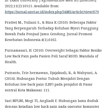
in YARSI University. J agromedicine Med Sci [Internet].
2022;11(2):10515. Available from:
https://jurnal.unej.ac.id/index.php/JAMS/article/view/679
Pratiwi M., Yuliani S., & Bina K (2010). Beberapa Faktor
Yang Berpengaruh Terhadap Keluhan Nyeri Punggung
Bawah Pada Penjual Jamu Gendong. Jurnal Promosi
Kesehatan Indonesia.4(1),6162.
Purnamasari, H. (2010). Overweight Sebagai Faktor Resiko
Low Back Pain pada Pasien Poli Saraf RSUD. Mandala of
Health.
Putranto, Trie hermawan, Djajakusli, R., & Wahyuni, A.
(2014). Hubungan Postur Tubuh Menjahit Dengan
Keluhan low back pain (LBP) pada penjahit di Pasar
sentral Kota Makassar. 111.
Sari NPLNI, Mogi TI, Angliadi E. Hubungan lama duduk
dengan kejadian low back pain pada operator komputer