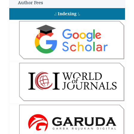
Author Fees
.: Indexing :.