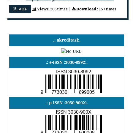
Views
: 206 times |
Download
: 157 times
PDF
.: akreditasi:.
.: e-ISSN :3030-8992:.
.: p-ISSN :3030-900X:.