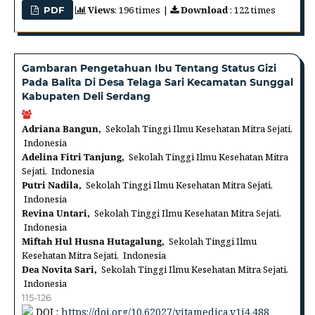
Views
: 196 times |
Download
: 122 times
PDF
Gambaran Pengetahuan Ibu Tentang Status Gizi
Pada Balita Di Desa Telaga Sari Kecamatan Sunggal
Kabupaten Deli Serdang
Adriana Bangun,
Sekolah Tinggi Ilmu Kesehatan Mitra Sejati,
Indonesia
Adelina Fitri Tanjung,
Sekolah Tinggi Ilmu Kesehatan Mitra
Sejati, Indonesia
Putri Nadila,
Sekolah Tinggi Ilmu Kesehatan Mitra Sejati,
Indonesia
Revina Untari,
Sekolah Tinggi Ilmu Kesehatan Mitra Sejati,
Indonesia
Miftah Hul Husna Hutagalung,
Sekolah Tinggi Ilmu
Kesehatan Mitra Sejati, Indonesia
Dea Novita Sari,
Sekolah Tinggi Ilmu Kesehatan Mitra Sejati,
Indonesia
115-126
DOI :
https://doi.org/10.62027/vitamedica.v1i4.488