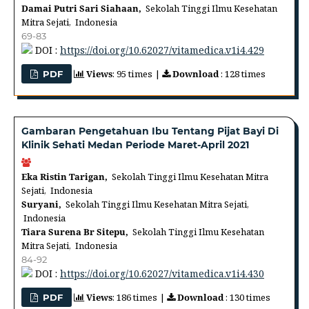
Damai Putri Sari Siahaan,
Sekolah Tinggi Ilmu Kesehatan
Mitra Sejati, Indonesia
69-83
DOI :
https://doi.org/10.62027/vitamedica.v1i4.429
Views
: 95 times |
Download
: 128 times
PDF
Gambaran Pengetahuan Ibu Tentang Pijat Bayi Di
Klinik Sehati Medan Periode Maret-April 2021
Eka Ristin Tarigan,
Sekolah Tinggi Ilmu Kesehatan Mitra
Sejati, Indonesia
Suryani,
Sekolah Tinggi Ilmu Kesehatan Mitra Sejati,
Indonesia
Tiara Surena Br Sitepu,
Sekolah Tinggi Ilmu Kesehatan
Mitra Sejati, Indonesia
84-92
DOI :
https://doi.org/10.62027/vitamedica.v1i4.430
Views
: 186 times |
Download
: 130 times
PDF