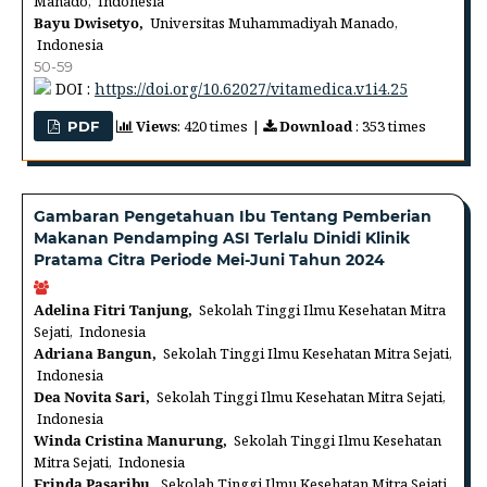
Manado, Indonesia
Bayu Dwisetyo,
Universitas Muhammadiyah Manado,
Indonesia
50-59
DOI :
https://doi.org/10.62027/vitamedica.v1i4.25
Views
: 420 times |
Download
: 353 times
PDF
Gambaran Pengetahuan Ibu Tentang Pemberian
Makanan Pendamping ASI Terlalu Dinidi Klinik
Pratama Citra Periode Mei-Juni Tahun 2024
Adelina Fitri Tanjung,
Sekolah Tinggi Ilmu Kesehatan Mitra
Sejati, Indonesia
Adriana Bangun,
Sekolah Tinggi Ilmu Kesehatan Mitra Sejati,
Indonesia
Dea Novita Sari,
Sekolah Tinggi Ilmu Kesehatan Mitra Sejati,
Indonesia
Winda Cristina Manurung,
Sekolah Tinggi Ilmu Kesehatan
Mitra Sejati, Indonesia
Erinda Pasaribu,
Sekolah Tinggi Ilmu Kesehatan Mitra Sejati,