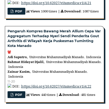
DOI :
https://doi.org/10.62027/vitamedica.v1i4.21
Views
: 1000 times |
Download
: 1087 times
PDF
Pengaruh Kompres Bawang Merah Allium Cepa Var
Aggregatum Terhadap Nyeri Sendi Penderita Gout
Arthritis di Wilayah Kerja Puskesmas Tuminting
Kota Manado
Adi Saputro,
Universitas Muhammadiyah Manado, Indonesia
Rahmat Hidayat Djalil,
Universitas Muhammadiyah Manado,
Indonesia
Zainar Kasim,
Universitas Muhammadiyah Manado,
Indonesia
11-20
DOI :
https://doi.org/10.62027/vitamedica.v1i4.22
Views
: 440 times |
Download
: 481 times
PDF