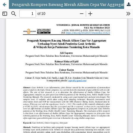
Pengaruh Kompres Bawang Merah Allium Cepa Var Aggregatum Terhadap Nyeri Sendi Penderita Gout Arthritis di Wilayah Kerja Puskesmas Tuminting Kota Manado