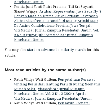
Kesehatan Umum
Renita Juni Yanti Putri Pratama, Titi Sri Suyanti,
Slamet Wijaya,
Asuhan Keperawatan Jiwa Pada Ny. S
Dengan Masalah Utama Risiko Perilaku Kekerasan
Akibat Skizofrenia Paranoid Di Ruang Arimbi RSJD
Dr. Amino Gondohutomo Provinsi Jawa Tengah
,
VitaMedica : Jurnal Rumpun Kesehatan Umum: Vol.
3 No. 3 (2025): Juli : VitaMedica : Jurnal Rumpun
Kesehatan Umum
You may also
start an advanced similarity search
for this
article.
Most read articles by the same author(s)
Ratih Widya Wati Gultom,
Pengetahuan Perawat
tentang Resusitasi Jantung Paru di Ruang Neonatus
Rumah Sakit
,
VitaMedica : Jurnal Rumpun
Kesehatan Umum: Vol. 2 No. 2 (2024): April :
VitaMedica : Jurnal Rumpun Kesehatan Umum
Ratih Widya Wati Gultom,
Pengaruh Prenatal