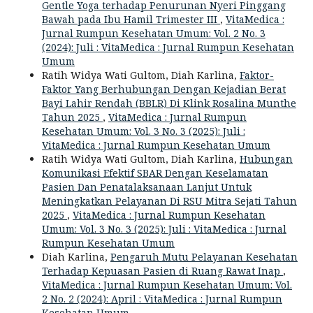
Gentle Yoga terhadap Penurunan Nyeri Pinggang
Bawah pada Ibu Hamil Trimester III
,
VitaMedica :
Jurnal Rumpun Kesehatan Umum: Vol. 2 No. 3
(2024): Juli : VitaMedica : Jurnal Rumpun Kesehatan
Umum
Ratih Widya Wati Gultom, Diah Karlina,
Faktor-
Faktor Yang Berhubungan Dengan Kejadian Berat
Bayi Lahir Rendah (BBLR) Di Klink Rosalina Munthe
Tahun 2025
,
VitaMedica : Jurnal Rumpun
Kesehatan Umum: Vol. 3 No. 3 (2025): Juli :
VitaMedica : Jurnal Rumpun Kesehatan Umum
Ratih Widya Wati Gultom, Diah Karlina,
Hubungan
Komunikasi Efektif SBAR Dengan Keselamatan
Pasien Dan Penatalaksanaan Lanjut Untuk
Meningkatkan Pelayanan Di RSU Mitra Sejati Tahun
2025
,
VitaMedica : Jurnal Rumpun Kesehatan
Umum: Vol. 3 No. 3 (2025): Juli : VitaMedica : Jurnal
Rumpun Kesehatan Umum
Diah Karlina,
Pengaruh Mutu Pelayanan Kesehatan
Terhadap Kepuasan Pasien di Ruang Rawat Inap
,
VitaMedica : Jurnal Rumpun Kesehatan Umum: Vol.
2 No. 2 (2024): April : VitaMedica : Jurnal Rumpun
Kesehatan Umum