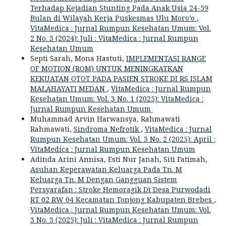
Terhadap Kejadian Stunting Pada Anak Usia 24-59
Bulan di Wilayah Kerja Puskesmas Ulu Moro’o
,
VitaMedica : Jurnal Rumpun Kesehatan Umum: Vol.
2 No. 3 (2024): Juli : VitaMedica : Jurnal Rumpun
Kesehatan Umum
Septi Sarah, Mona Hastuti,
IMPLEMENTASI RANGE
OF MOTION (ROM) UNTUK MENINGKATKAN
KEKUATAN OTOT PADA PASIEN STROKE DI RS ISLAM
MALAHAYATI MEDAN
,
VitaMedica : Jurnal Rumpun
Kesehatan Umum: Vol. 3 No. 1 (2025): VitaMedica :
Jurnal Rumpun Kesehatan Umum
Muhammad Arvin Harwansya, Rahmawati
Rahmawati,
Sindroma Nefrotik
,
VitaMedica : Jurnal
Rumpun Kesehatan Umum: Vol. 3 No. 2 (2025): April :
VitaMedica : Jurnal Rumpun Kesehatan Umum
Adinda Arini Annisa, Esti Nur Janah, Siti Fatimah,
Asuhan Keperawatan Keluarga Pada Tn. M
Keluarga Tn. M Dengan Gangguan Sistem
Persyarafan : Stroke Hemoragik Di Desa Purwodadi
RT 02 RW 04 Kecamatan Tonjong Kabupaten Brebes
,
VitaMedica : Jurnal Rumpun Kesehatan Umum: Vol.
3 No. 3 (2025): Juli : VitaMedica : Jurnal Rumpun