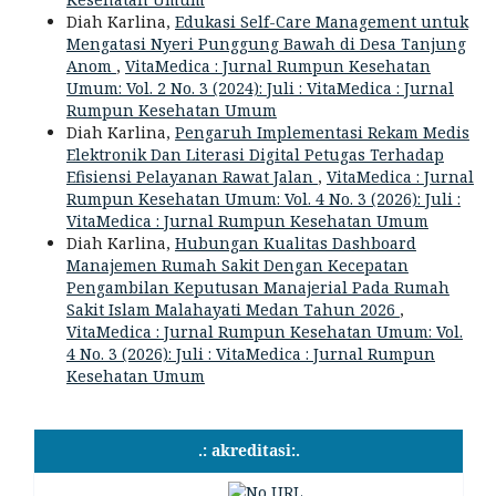
Diah Karlina,
Edukasi Self-Care Management untuk
Mengatasi Nyeri Punggung Bawah di Desa Tanjung
Anom
,
VitaMedica : Jurnal Rumpun Kesehatan
Umum: Vol. 2 No. 3 (2024): Juli : VitaMedica : Jurnal
Rumpun Kesehatan Umum
Diah Karlina,
Pengaruh Implementasi Rekam Medis
Elektronik Dan Literasi Digital Petugas Terhadap
Efisiensi Pelayanan Rawat Jalan
,
VitaMedica : Jurnal
Rumpun Kesehatan Umum: Vol. 4 No. 3 (2026): Juli :
VitaMedica : Jurnal Rumpun Kesehatan Umum
Diah Karlina,
Hubungan Kualitas Dashboard
Manajemen Rumah Sakit Dengan Kecepatan
Pengambilan Keputusan Manajerial Pada Rumah
Sakit Islam Malahayati Medan Tahun 2026
,
VitaMedica : Jurnal Rumpun Kesehatan Umum: Vol.
4 No. 3 (2026): Juli : VitaMedica : Jurnal Rumpun
Kesehatan Umum
.: akreditasi:.