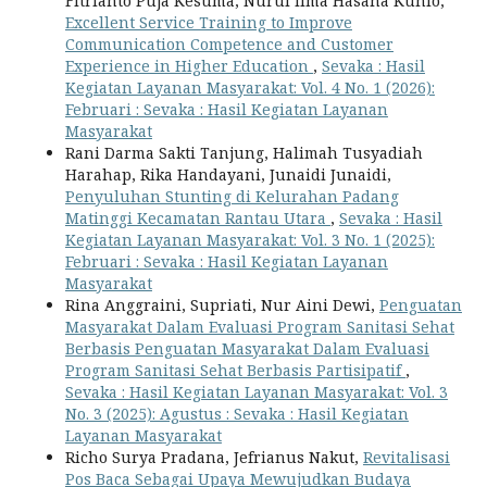
Fitrianto Puja Kesuma, Nurul Ilma Hasana Kunio,
Excellent Service Training to Improve
Communication Competence and Customer
Experience in Higher Education
,
Sevaka : Hasil
Kegiatan Layanan Masyarakat: Vol. 4 No. 1 (2026):
Februari : Sevaka : Hasil Kegiatan Layanan
Masyarakat
Rani Darma Sakti Tanjung, Halimah Tusyadiah
Harahap, Rika Handayani, Junaidi Junaidi,
Penyuluhan Stunting di Kelurahan Padang
Matinggi Kecamatan Rantau Utara
,
Sevaka : Hasil
Kegiatan Layanan Masyarakat: Vol. 3 No. 1 (2025):
Februari : Sevaka : Hasil Kegiatan Layanan
Masyarakat
Rina Anggraini, Supriati, Nur Aini Dewi,
Penguatan
Masyarakat Dalam Evaluasi Program Sanitasi Sehat
Berbasis Penguatan Masyarakat Dalam Evaluasi
Program Sanitasi Sehat Berbasis Partisipatif
,
Sevaka : Hasil Kegiatan Layanan Masyarakat: Vol. 3
No. 3 (2025): Agustus : Sevaka : Hasil Kegiatan
Layanan Masyarakat
Richo Surya Pradana, Jefrianus Nakut,
Revitalisasi
Pos Baca Sebagai Upaya Mewujudkan Budaya