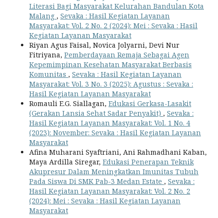
Literasi Bagi Masyarakat Kelurahan Bandulan Kota
Malang
,
Sevaka : Hasil Kegiatan Layanan
Masyarakat: Vol. 2 No. 2 (2024): Mei : Sevaka : Hasil
Kegiatan Layanan Masyarakat
Riyan Agus Faisal, Novica Jolyarni, Devi Nur
Fitriyana,
Pemberdayaan Remaja Sebagai Agen
Kepemimpinan Kesehatan Masyarakat Berbasis
Komunitas
,
Sevaka : Hasil Kegiatan Layanan
Masyarakat: Vol. 3 No. 3 (2025): Agustus : Sevaka :
Hasil Kegiatan Layanan Masyarakat
Romauli E.G. Siallagan,
Edukasi Gerkasa-Lasakit
(Gerakan Lansia Sehat Sadar Penyakit)
,
Sevaka :
Hasil Kegiatan Layanan Masyarakat: Vol. 1 No. 4
(2023): November: Sevaka : Hasil Kegiatan Layanan
Masyarakat
Afina Muharani Syaftriani, Ani Rahmadhani Kaban,
Maya Ardilla Siregar,
Edukasi Penerapan Teknik
Akupresur Dalam Meningkatkan Imunitas Tubuh
Pada Siswa Di SMK Pab-3 Medan Estate
,
Sevaka :
Hasil Kegiatan Layanan Masyarakat: Vol. 2 No. 2
(2024): Mei : Sevaka : Hasil Kegiatan Layanan
Masyarakat