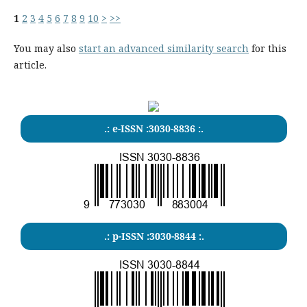
1
2
3
4
5
6
7
8
9
10
>
>>
You may also
start an advanced similarity search
for this
article.
.: e-ISSN :3030-8836 :.
.: p-ISSN :3030-8844 :.