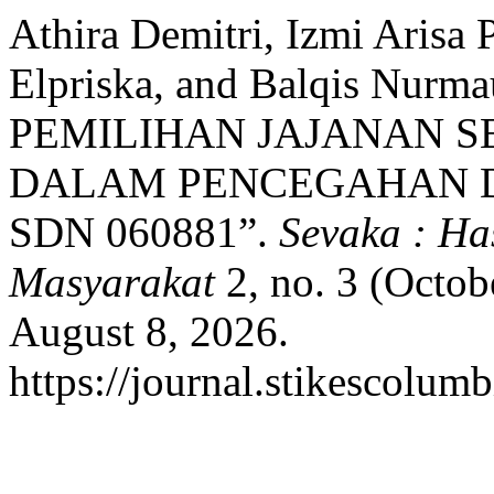
Athira Demitri, Izmi Arisa P
Elpriska, and Balqis Nur
PEMILIHAN JAJANAN S
DALAM PENCEGAHAN D
SDN 060881”.
Sevaka : Ha
Masyarakat
2, no. 3 (Octob
August 8, 2026.
https://journal.stikescolum