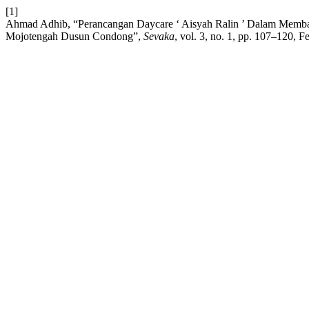
[1]
Ahmad Adhib, “Perancangan Daycare ‘ Aisyah Ralin ’ Dalam Memba
Mojotengah Dusun Condong”,
Sevaka
, vol. 3, no. 1, pp. 107–120, F