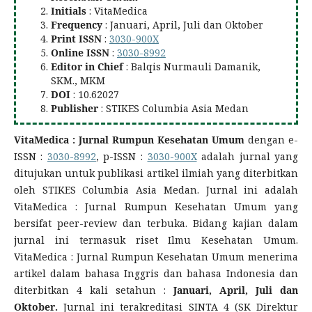
Initials
: VitaMedica
Frequency
: Januari, April, Juli dan Oktober
Print ISSN
:
3030-900X
Online ISSN
:
3030-8992
Editor in Chief
: Balqis Nurmauli Damanik,
SKM., MKM
DOI
: 10.62027
Publisher
: STIKES Columbia Asia Medan
VitaMedica : Jurnal Rumpun Kesehatan Umum
dengan e-
ISSN :
3030-8992
, p-ISSN :
3030-900X
adalah jurnal yang
ditujukan untuk publikasi artikel ilmiah yang diterbitkan
oleh STIKES Columbia Asia Medan. Jurnal ini adalah
VitaMedica : Jurnal Rumpun Kesehatan Umum yang
bersifat peer-review dan terbuka. Bidang kajian dalam
jurnal ini termasuk riset Ilmu Kesehatan Umum.
VitaMedica : Jurnal Rumpun Kesehatan Umum menerima
artikel dalam bahasa Inggris dan bahasa Indonesia dan
diterbitkan 4 kali setahun :
Januari, April, Juli dan
Oktober.
Jurnal ini terakreditasi SINTA 4 (SK Direktur